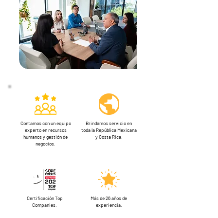
Contamos con un equipo
Brindamos servicio en
experto en recursos
toda la República Mexicana
humanos y gestión de
y Costa Rica.
negocios.
Certificación Top
Más de 26 años de
Companies.
experiencia.