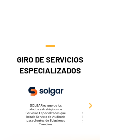
_
GIRO DE SERVICIOS
ESPECIALIZADOS
SOLGAR es uno de los
SolucionesDF es uno de los
aliados estratégicos de
aliados estratégicos de
Servicios Especializados que
Servicios Especializados que
brinda Servicio de Auditoria
brinda Consultaría financiera
para clientes de Soluciones
y administrativa para clientes
Creativas.
de Soluciones Creativas.